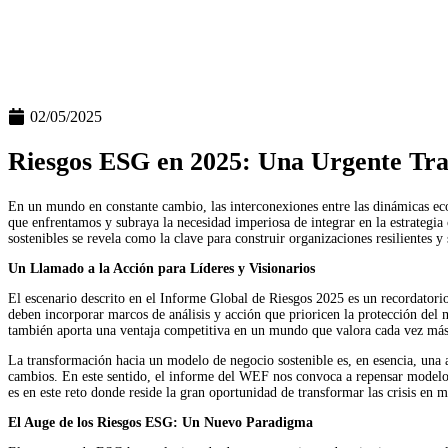
Global
02/05/2025
Riesgos ESG en 2025: Una Urgente Tran
En un mundo en constante cambio, las interconexiones entre las dinámicas ec
que enfrentamos y subraya la necesidad imperiosa de integrar en la estrategi
sostenibles se revela como la clave para construir organizaciones resilientes 
Un Llamado a la Acción para Líderes y Visionarios
El escenario descrito en el Informe Global de Riesgos 2025
es un recordatorio
deben incorporar marcos de análisis y acción que prioricen la protección del
también aporta una ventaja competitiva en un mundo que valora cada vez más l
La transformación hacia un modelo de negocio sostenible es, en esencia, una a
cambios. En este sentido, el informe del WEF nos convoca a repensar modelos, 
es en este reto donde reside la gran oportunidad de transformar las crisis en 
El Auge de los Riesgos ESG: Un Nuevo Paradigma