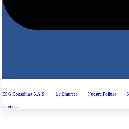
ESG Consulting S.A.S.
La Empresa
Nuestra Política
S
Contacto
Riesgos ESG En 2025: Un