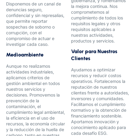
gobernanza, y fomentamos
Disponemos de un canal de
la mejora continua. Nos
denuncias seguro,
comprometemos al
confidencial y sin represalias,
cumplimiento de todos los
que permite reportar
requisitos legales y otros
sospechas de soborno o
requisitos aplicables a
corrupción, con el
nuestras actividades,
compromiso de actuar e
productos y servicios.
investigar cada caso.
Valor para Nuestros
Medioambiente
Clientes
Aunque no realizamos
Ayudamos a optimizar
actividades industriales,
recursos y reducir costos
aplicamos criterios de
operativos. Fortalecemos la
gestión ambiental en todos
reputación de nuestros
nuestros servicios y
clientes frente a autoridades,
decisiones. Promovemos la
inversores y comunidades.
prevención de la
Facilitamos el cumplimiento
contaminación, el
normativo y la obtención de
cumplimiento legal ambiental,
financiamiento sostenible.
la eficiencia en el uso de
Aportamos innovación y
recursos, la economía circular
conocimiento aplicado para
y la reducción de la huella de
cada desafío ESG.
carbono, tanto en nuestras