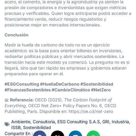
acero, el cemento, la energía y la agroindustria ya sienten la
presión de compradores e inversionistas que exigen métricas
precisas y verificables. Quien logre anticiparse podrá acceder a
financiamiento verde, reducir riesgos regulatorios y
posicionarse mejor en mercados internacionales.
Conclusión
Medir la huella de carbono de todo no es un ejercicio
académico: es la base para orientar billones en inversiones,
rediseñar políticas públicas y abrir mercados sostenibles. La
transición hacia este modelo ya comenzó. La pregunta no es si
llegará, sino qué tan rápido las empresas y gobiernos estaran
preparados para operar en él.
#ESGConsulting #HuellaDeCarbono #Sostenibilidad
#FinanzasSostenibles #CambioClimático #NetZero
📖
Referencia:
OECD (2025),
The Carbon Footprint of
Everything
, OECD Net Zero+ Policy Papers No. 6, OECD
Publishing, París. Disponible en:
https://oe.cd/net-zero
Ambiente
,
Consultoria
,
ESG Consulting S.A.S
,
GRI
,
Industria
,
ISSB
,
Sostenibilidad
Compartir En :