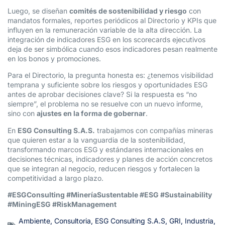
Luego, se diseñan
comités de sostenibilidad y riesgo
con
mandatos formales, reportes periódicos al Directorio y KPIs que
influyen en la remuneración variable de la alta dirección. La
integración de indicadores ESG en los scorecards ejecutivos
deja de ser simbólica cuando esos indicadores pesan realmente
en los bonos y promociones.
Para el Directorio, la pregunta honesta es: ¿tenemos visibilidad
temprana y suficiente sobre los riesgos y oportunidades ESG
antes de aprobar decisiones clave? Si la respuesta es “no
siempre”, el problema no se resuelve con un nuevo informe,
sino con
ajustes en la forma de gobernar
.
En
ESG Consulting S.A.S.
trabajamos con compañías mineras
que quieren estar a la vanguardia de la sostenibilidad,
transformando marcos ESG y estándares internacionales en
decisiones técnicas, indicadores y planes de acción concretos
que se integran al negocio, reducen riesgos y fortalecen la
competitividad a largo plazo.
#ESGConsulting #MineríaSustentable #ESG #Sustainability
#MiningESG #RiskManagement
Ambiente
,
Consultoria
,
ESG Consulting S.A.S
,
GRI
,
Industria
,