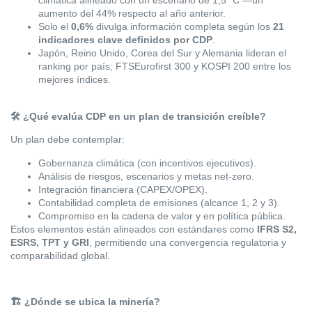
climática alineado con un escenario de 1,5
°C —un
aumento del 44% respecto al año anterior.
Solo el
0,6%
divulga información completa según los
21
indicadores clave definidos por CDP
.
Japón, Reino Unido, Corea del Sur y Alemania lideran el
ranking por país; FTSEurofirst 300 y KOSPI 200 entre los
mejores índices.
🛠️
¿Qué evalúa CDP en un plan de transición creíble?
Un plan debe contemplar:
Gobernanza climática (con incentivos ejecutivos).
Análisis de riesgos, escenarios y metas net-zero.
Integración financiera (CAPEX/OPEX).
Contabilidad completa de emisiones (alcance 1, 2 y 3).
Compromiso en la cadena de valor y en política pública.
Estos elementos están alineados con estándares como
IFRS S2,
ESRS, TPT y GRI
, permitiendo una convergencia regulatoria y
comparabilidad global.
🏗️
¿Dónde se ubica la minería?