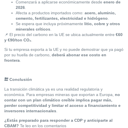
Comenzará a aplicarse económicamente desde
enero de
2026
.
Afecta a productos importados como:
acero, aluminio,
cemento, fertilizantes, electricidad e hidrógeno
.
Se espera que incluya próximamente
litio, cobre y otros
minerales críticos
.
📌
El precio del carbono en la UE se ubica actualmente entre
€60
y €90/ton CO
₂
.
Si tu empresa exporta a la UE y no puede demostrar que ya pagó
por su huella de carbono,
deberá abonar ese costo en
frontera
.
🔚
Conclusión
La transición climática ya es una realidad regulatoria y
económica. Para empresas mineras que exportan a Europa,
no
contar con un plan climático creíble implica pagar más,
perder competitividad y limitar el acceso a financiamiento e
inversores internacionales
.
¿Estás preparado para responder a CDP y anticiparte al
CBAM?
Te leo en los comentarios