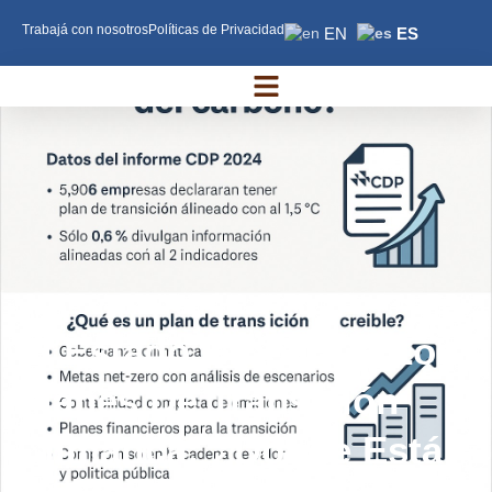
Trabajá con nosotros
Políticas de Privacidad
EN
ES
ESG Consulting S.A.S.
La Empresa
Nuestra Política
El Estado Global De Los
Planes De Transición
Climática: ¿Dónde Está